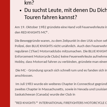
km?
Du suchst Leute, mit denen Du Dic
Touren fahren kannst?
Am 19. Oktober 1982 gründete eine Hand voll Feuerwehrleute in
den RED KNIGHTS MC®.
Die Beweggründe waren, zu dem Zeitpunkt in den USA schon s
Polizei, den BLUE KNIGHTS nicht unähnlich. Auch den Feuerwehrl
regulären (1%er) Motorradclubs mitzumachen. Die BLUE KNIGHT
Enforcement Motorcycle Clubs) keine Feuerwehrleute aufnehme
Hobby, dass Motorrad fahren zu verbinden, gründete man eine
Die MC - Gründung sprach sich schnell rum und es fanden sich 
anschlossen.
Im Juli 1983 wurde ein weiteres Chapter in Connecticut gegründ
zweites Chapter in Massachusetts, sowie in Nevada und Louisian
Saskatchewan (Canada) wurde der Club in
"RED KNIGHTS ® INTERNATIONAL FIREFIGHTERS MOTORCYCLE 